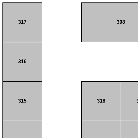
317
398
316
315
318