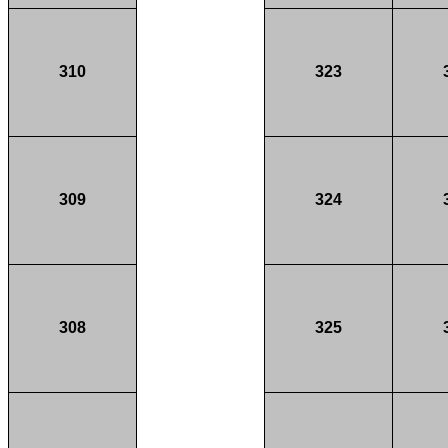
310
323
309
324
308
325